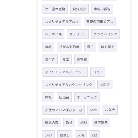
牡牛座木星期
自分磨き
宇宙の叡智
スピリチュアルアロマ
天使の羽根ピアス
ヘアオイル
マテリアル
フジコヘミング
電話
抗がん剤治療
息子
腹を括る
気付き
夏至
美容室
スピリチュアルジュエリー
口コミ
スピリチュアルカウンセリング
お話会
神社
販売会
オーガニック
天使のアロマぱひゅーむ
GSVF
お茶会
群馬の森
散歩
地球
銀河新年
1414
誕生日
入院
222