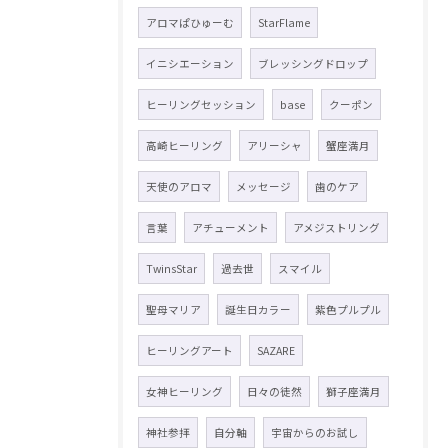
アロマぱひゅーむ
StarFlame
イニシエーション
ブレッシングドロップ
ヒーリングセッション
base
クーポン
高崎ヒーリング
アリーシャ
蟹座満月
天使のアロマ
メッセージ
歯のケア
言葉
アチューメント
アメジストリング
TwinsStar
過去世
スマイル
聖母マリア
誕生日カラー
紫色プルプル
ヒーリングアート
SAZARE
女神ヒーリング
日々の徒然
獅子座満月
神社参拝
自分軸
宇宙からのお試し