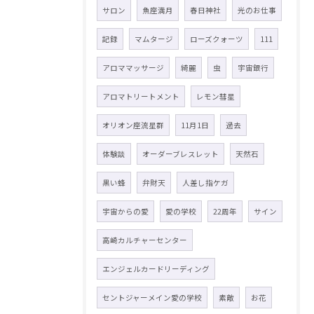
サロン
魚座満月
春日神社
光のお仕事
記録
マムタージ
ローズクォーツ
111
アロママッサージ
綺麗
虫
宇宙銀行
アロマトリートメント
レモン彗星
オリオン座流星群
11月1日
過去
体験談
オーダーブレスレット
天然石
黒い蜂
弁財天
人差し指ケガ
宇宙からの愛
愛の学校
22周年
サイン
高崎カルチャーセンター
エンジェルカードリーディング
セントジャーメイン愛の学校
素敵
お花