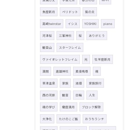
魚座新月
ペリドット
紫の炎
高崎twinstar
イシス
YOSHIKI
piano
河津桜
三峯神社
桜
ありがとう
観音山
スターフレイム
ヴァイオレットフレイム
光
牡羊座新月
満開
進雄神社
素戔嗚尊
魂
草津温泉
家族
湯畑
家族旅行
西の河原
観音
日輪
人生
魂の学び
蠍座満月
ブロック解除
大浄化
たけのこご飯
おうちランチ