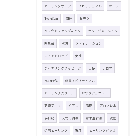
ヒーリングサロン
スピリチュアル
オーラ
TwinStar
開運
お守り
クラウドファンディング
セントジャーメイン
瞑想会
瞑想
メディテーション
レインドロップ
女神
チャネリングメッセージ
天使
アロマ
風の時代
群馬スピリチュアル
ヒーリングスクール
お守りジュエリー
高崎アロマ
ピアス
講座
アロマ香水
夢日記
天使の羽根
射手座新月
波動
遠隔ヒーリング
新月
ヒーリンググッズ