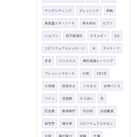
ヤングリヴィング
プレッシング
移転
美容室スターシード
草木染め
ピアノ
ショパン
双子座満月
エネルギー
522
スピリチュアルメッセージ
木
ネメトーナ
冬至
クリスマス
無料遠隔ヒーリング
ブレッシングカード
大和
1月1日
大和魂
目覚めよ
ミカエル
女神イシス
ツイン
流星群
ろうばい
花
花言葉
群馬県庁
光の柱
白衣観音
自然界
魂の声
スピリチュアルサロン
伝授
魂の喜び
体験
仕事