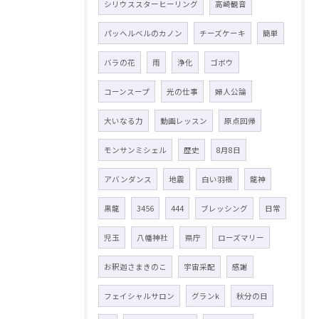
シリウススターヒーリング
高崎観音
パッヘルベルのカノン
チーズケーキ
簡単
バラの花
雨
浄化
ゴボウ
コーンスープ
光の仕事
婦人公論
大いなる力
動画レッスン
原点回帰
モンサンミシェル
歴史
8月8日
アバンダンス
地震
白い羽根
龍神
黒龍
3456
444
ブレッシング
日常
児玉
八幡神社
県庁
ローズマリー
お釈迦さまきのこ
宇宙采配
感謝
フェイシャルサロン
グランk
秋分の日