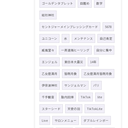
ゴールデンタブレット
目醒め
数字
総社神社
セントジャーメインブレッシングカード
5678
ユニコーン
水
メンテナンス
自己肯定
威風堂々
一斉遠隔ヒーリング
自分に集中
エンジェル
東日本大震災
14年
乙女座満月
皆既月食
乙女座満月皆既月食
伊奈波神社
サンジェルマン
パリ
千手観音
胎内回帰
TikTok
lite
スターシード
天使の羽
TikTokLite
Live
サロンメニュー
ダブルレインボー