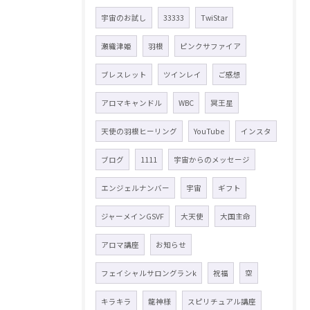
宇宙のお試し
33333
TwiStar
瀬織津姫
羽根
ピンクサファイア
ブレスレット
ツインレイ
ご感想
アロマキャンドル
WBC
冥王星
天使の羽根ヒーリング
YouTube
インスタ
ブログ
1111
宇宙からのメッセージ
エンジェルナンバー
宇宙
ギフト
ジャーメインGSVF
大天使
大国主命
アロマ講座
お知らせ
フェイシャルサロングランk
祝福
空
キラキラ
龍神様
スピリチュアル講座