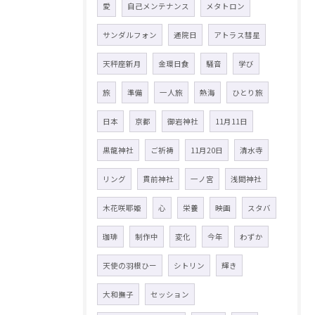
愛
自己メンテナンス
メタトロン
サンダルフォン
通院日
アトラス彗星
天秤座新月
金環日食
騒音
学び
旅
準備
一人旅
熱海
ひとり旅
日本
京都
御岩神社
11月11日
黒龍神社
ご祈祷
11月20日
清水寺
リング
貫前神社
一ノ宮
浅間神社
木花咲耶姫
心
栄養
映画
スタバ
珈琲
制作中
変化
今年
わずか
天使の羽根ひー
シトリン
輝き
大和撫子
セッション