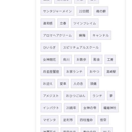
サンタジャーメイン
22日間
魂の癖
違和感
立春
ツインフレイム
アロマヘアクリーム
蝋梅
キャンドル
ひいらぎ
スピリチュアルスクール
女神開花
烏川
お散歩
彫金
工房
月星座蟹座
お家ランチ
おやつ
高崎駅
お迎え
愛車
人の念
頭痛
アメジスト
おひつごはん
ランチ
夢
インパクト
20周年
女神の雫
織姫神社
マゼンタ
足利市
四柱推命
悟空
波瀾万丈
宇宙元旦
春分の日
Wi-Fi