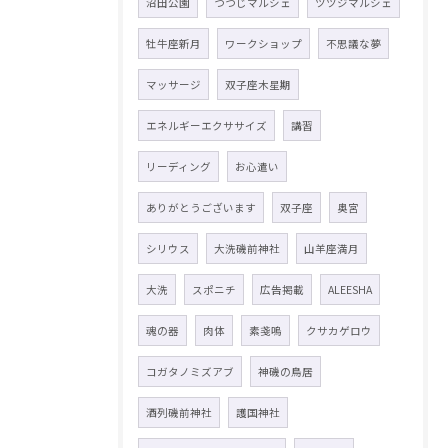
沼田公園
つつじマルシェ
ツツジマルシェ
牡牛座新月
ワークショップ
不思議な夢
マッサージ
双子座木星期
エネルギーエクササイズ
講習
リーディング
お心遣い
ありがとうございます
双子座
奥宮
シリウス
大洗磯前神社
山羊座満月
大洗
スポニチ
広告掲載
ALEESHA
魂の器
肉体
素戔嗚
クサカゲロウ
コガタノミズアブ
神磯の鳥居
酒列磯前神社
護国神社