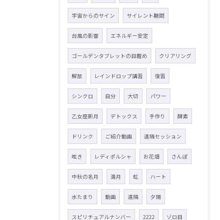
宇宙からのサイン
サイレント期間
台風の影響
エネルギー安定
ゴールデンタブレットの目醒め
クリアリング
解放
レインドロップ講習
復習
シンクロ
自分
大切
パワー
乙女座新月
デトックス
手作り
酵素
ドリンク
ご紹介動画
遠隔セッション
呟き
レディポルシャ
お花畑
さんぽ
中秋の名月
満月
虹
ハート
水たまり
動画
遠隔
夕陽
スピリチュアルナンバー
2222
ゾロ目