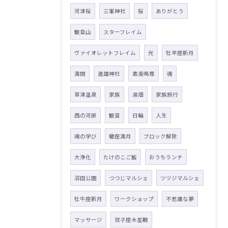
河津桜
三峯神社
桜
ありがとう
観音山
スターフレイム
ヴァイオレットフレイム
光
牡羊座新月
満開
進雄神社
素戔嗚尊
魂
草津温泉
家族
湯畑
家族旅行
西の河原
観音
日輪
人生
魂の学び
蠍座満月
ブロック解除
大浄化
たけのこご飯
おうちランチ
沼田公園
つつじマルシェ
ツツジマルシェ
牡牛座新月
ワークショップ
不思議な夢
マッサージ
双子座木星期