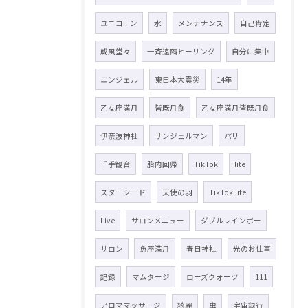
ユニコーン
水
メンテナンス
自己肯定
威風堂々
一斉遠隔ヒーリング
自分に集中
エンジェル
東日本大震災
14年
乙女座満月
皆既月食
乙女座満月皆既月食
伊奈波神社
サンジェルマン
パリ
千手観音
胎内回帰
TikTok
lite
スターシード
天使の羽
TikTokLite
Live
サロンメニュー
ダブルレインボー
サロン
魚座満月
春日神社
光のお仕事
記録
マムタージ
ローズクォーツ
111
アロママッサージ
綺麗
虫
宇宙銀行