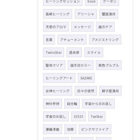
ヒーリングセッション
base
クーポン
高崎ヒーリング
アリーシャ
蟹座満月
天使のアロマ
メッセージ
歯のケア
言葉
アチューメント
アメジストリング
TwinsStar
過去世
スマイル
聖母マリア
誕生日カラー
紫色プルプル
ヒーリングアート
SAZARE
女神ヒーリング
日々の徒然
獅子座満月
神社参拝
自分軸
宇宙からのお試し
宇宙のお試し
33333
TwiStar
瀬織津姫
羽根
ピンクサファイア