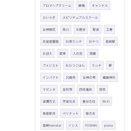
アロマヘアクリーム
蝋梅
キャンドル
ひいらぎ
スピリチュアルスクール
女神開花
烏川
お散歩
彫金
工房
月星座蟹座
お家ランチ
おやつ
高崎駅
お迎え
愛車
人の念
頭痛
アメジスト
おひつごはん
ランチ
夢
インパクト
20周年
女神の雫
織姫神社
マゼンタ
足利市
四柱推命
悟空
波瀾万丈
宇宙元旦
春分の日
Wi-Fi
魚座新月
ペリドット
紫の炎
高崎twinstar
イシス
YOSHIKI
piano