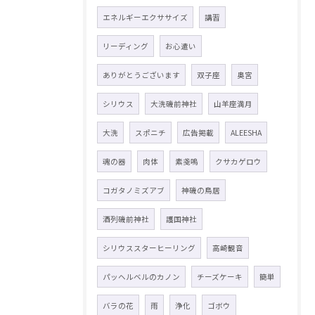
エネルギーエクササイズ
講習
リーディング
お心遣い
ありがとうございます
双子座
奥宮
シリウス
大洗磯前神社
山羊座満月
大洗
スポニチ
広告掲載
ALEESHA
魂の器
肉体
素戔嗚
クサカゲロウ
コガタノミズアブ
神磯の鳥居
酒列磯前神社
護国神社
シリウススターヒーリング
高崎観音
パッヘルベルのカノン
チーズケーキ
簡単
バラの花
雨
浄化
ゴボウ