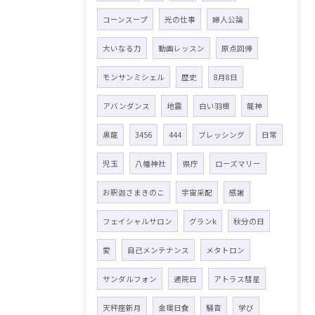
コーンスープ
光の仕事
婦人公論
大いなる力
動画レッスン
原点回帰
モンサンミシェル
歴史
8月8日
アバンダンス
地震
白い羽根
龍神
黒龍
3456
444
ブレッシング
日常
児玉
八幡神社
県庁
ローズマリー
お釈迦さまきのこ
宇宙采配
感謝
フェイシャルサロン
グランk
秋分の日
愛
自己メンテナンス
メタトロン
サンダルフォン
通院日
アトラス彗星
天秤座新月
金環日食
騒音
学び