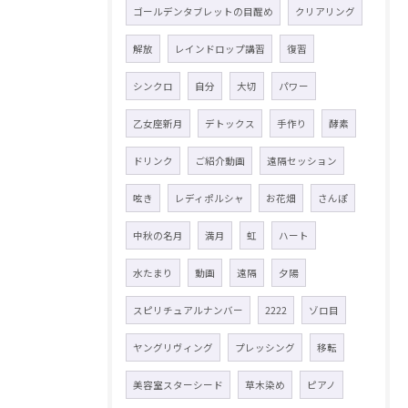
ゴールデンタブレットの目醒め
クリアリング
解放
レインドロップ講習
復習
シンクロ
自分
大切
パワー
乙女座新月
デトックス
手作り
酵素
ドリンク
ご紹介動画
遠隔セッション
呟き
レディポルシャ
お花畑
さんぽ
中秋の名月
満月
虹
ハート
水たまり
動画
遠隔
夕陽
スピリチュアルナンバー
2222
ゾロ目
ヤングリヴィング
プレッシング
移転
美容室スターシード
草木染め
ピアノ