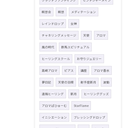
クラウドファンディング
セントジャーメイン
瞑想会
瞑想
メディテーション
レインドロップ
女神
チャネリングメッセージ
天使
アロマ
風の時代
群馬スピリチュアル
ヒーリングスクール
お守りジュエリー
高崎アロマ
ピアス
講座
アロマ香水
夢日記
天使の羽根
射手座新月
波動
遠隔ヒーリング
新月
ヒーリンググッズ
アロマぱひゅーむ
StarFlame
イニシエーション
ブレッシングドロップ