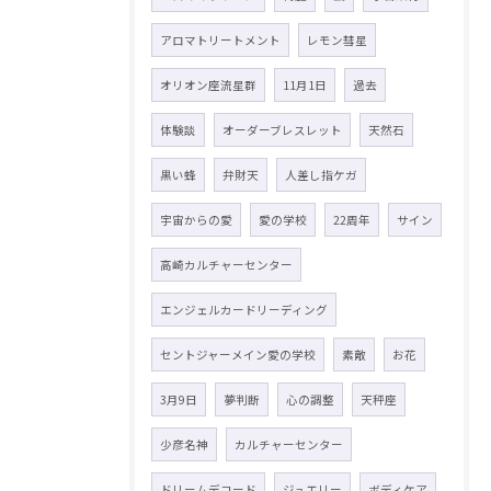
アロマトリートメント
レモン彗星
オリオン座流星群
11月1日
過去
体験談
オーダーブレスレット
天然石
黒い蜂
弁財天
人差し指ケガ
宇宙からの愛
愛の学校
22周年
サイン
高崎カルチャーセンター
エンジェルカードリーディング
セントジャーメイン愛の学校
素敵
お花
3月9日
夢判断
心の調整
天秤座
少彦名神
カルチャーセンター
ドリームデコード
ジュエリー
ボディケア