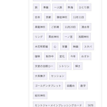
旅
準備
一人旅
熱海
ひとり旅
日本
京都
御岩神社
11月11日
黒龍神社
ご祈祷
11月20日
清水寺
リング
貫前神社
一ノ宮
浅間神社
木花咲耶姫
心
栄養
映画
スタバ
珈琲
制作中
変化
今年
わずか
天使の羽根ひー
シトリン
輝き
大和撫子
セッション
ゴールデンタブレット
目醒め
数字
総社神社
セントジャーメインブレッシングカード
5678