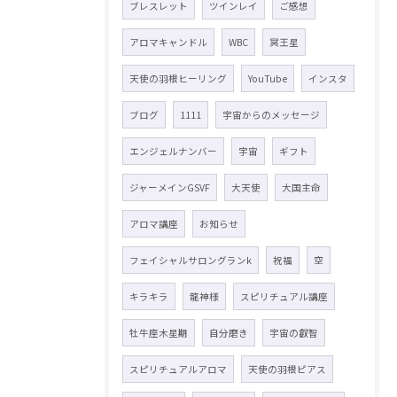
ブレスレット
ツインレイ
ご感想
アロマキャンドル
WBC
冥王星
天使の羽根ヒーリング
YouTube
インスタ
ブログ
1111
宇宙からのメッセージ
エンジェルナンバー
宇宙
ギフト
ジャーメインGSVF
大天使
大国主命
アロマ講座
お知らせ
フェイシャルサロングランk
祝福
空
キラキラ
龍神様
スピリチュアル講座
牡牛座木星期
自分磨き
宇宙の叡智
スピリチュアルアロマ
天使の羽根ピアス