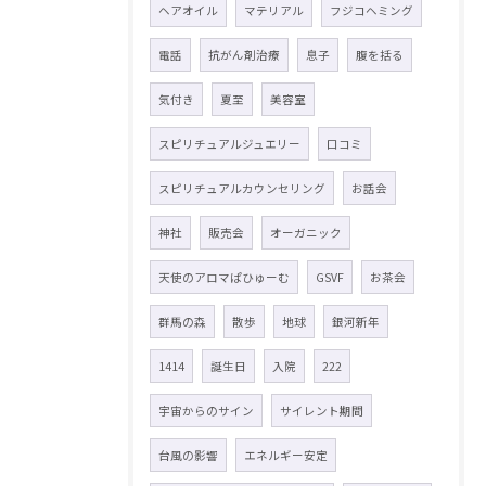
ヘアオイル
マテリアル
フジコヘミング
電話
抗がん剤治療
息子
腹を括る
気付き
夏至
美容室
スピリチュアルジュエリー
口コミ
スピリチュアルカウンセリング
お話会
神社
販売会
オーガニック
天使のアロマぱひゅーむ
GSVF
お茶会
群馬の森
散歩
地球
銀河新年
1414
誕生日
入院
222
宇宙からのサイン
サイレント期間
台風の影響
エネルギー安定