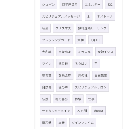
ショパン
双子座満月
エネルギー
522
スピリチュアルメッセージ
木
ネメトーナ
冬至
クリスマス
無料遠隔ヒーリング
ブレッシングカード
大和
1月1日
大和魂
目覚めよ
ミカエル
女神イシス
ツイン
流星群
ろうばい
花
花言葉
群馬県庁
光の柱
白衣観音
自然界
魂の声
スピリチュアルサロン
伝授
魂の喜び
体験
仕事
サンタジャーメイン
22日間
魂の癖
違和感
立春
ツインフレイム